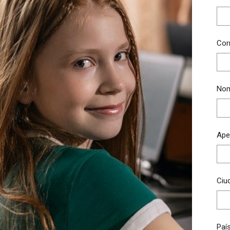
Cor
No
Apel
Ciu
Paí