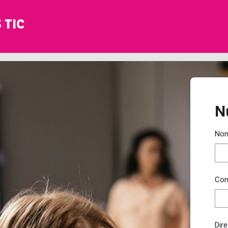
 TIC
N
Nom
Con
Dir