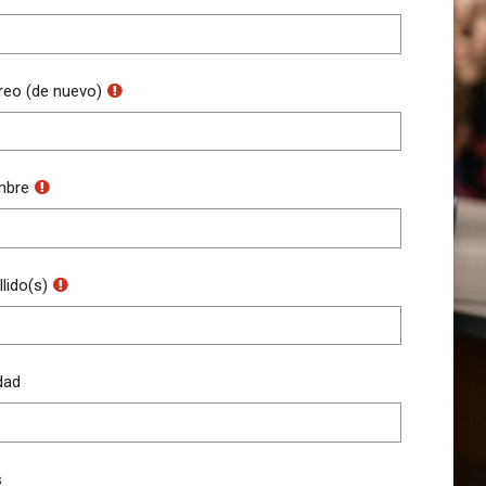
reo (de nuevo)
mbre
lido(s)
dad
s